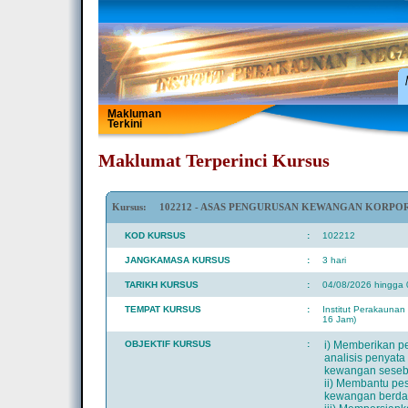
Makluman
Terkini
Maklumat Terperinci Kursus
Kursus:
102212 - ASAS PENGURUSAN KEWANGAN KORPO
KOD KURSUS
:
102212
JANGKAMASA KURSUS
:
3 hari
TARIKH KURSUS
:
04/08/2026 hingga
TEMPAT KURSUS
:
Institut Perakauna
16 Jam)
OBJEKTIF KURSUS
:
i) Memberikan p
analisis penyata
kewangan sesebu
ii) Membantu p
kewangan berdasa