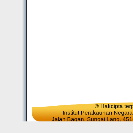
© Hakcipta ter
Institut Perakaunan Negar
Jalan Bagan, Sungai Lang, 451
Tel : 03-3217 20
Paparan terbaik dengan aplikasi G