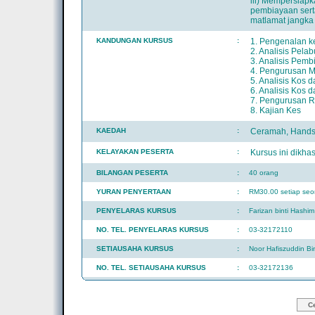
iii) Mempersiap
pembiayaan sert
matlamat jangka
KANDUNGAN KURSUS
:
1. Pengenalan 
2. Analisis Pela
3. Analisis Pemb
4. Pengurusan M
5. Analisis Kos 
6. Analisis Kos 
7. Pengurusan R
8. Kajian Kes
KAEDAH
:
Ceramah, Hands-
KELAYAKAN PESERTA
:
Kursus ini dikh
BILANGAN PESERTA
:
40 orang
YURAN PENYERTAAN
:
RM30.00 setiap seo
PENYELARAS KURSUS
:
Farizan binti Hashim
NO. TEL. PENYELARAS KURSUS
:
03-32172110
SETIAUSAHA KURSUS
:
Noor Hafiszuddin B
NO. TEL. SETIAUSAHA KURSUS
:
03-32172136